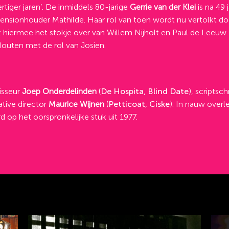
rtiger jaren’. De inmiddels 80-jarige
Gerrie van der Klei
is na 49 
 pensionhouder Mathilde. Haar rol van toen wordt nu vertolkt do
 hiermee het stokje over van Willem Nijholt en Paul de Leeuw.
Houten met de rol van Josien.
isseur
Joep Onderdelinden
(
De Hospita
,
Blind Date
), scriptsch
ative director
Maurice Wijnen
(
Petticoat
,
Ciske
). In nauw over
 op het oorspronkelijke stuk uit 1977.