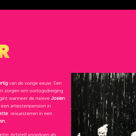
R
rtig
van de vorige eeuw. Een
an zorgen om oorlogsdreiging
egint wanneer de naïeve
Josien
 een artiestenpension in
ette
: revuesterren in een
in.
sette zichzelf voordoen als