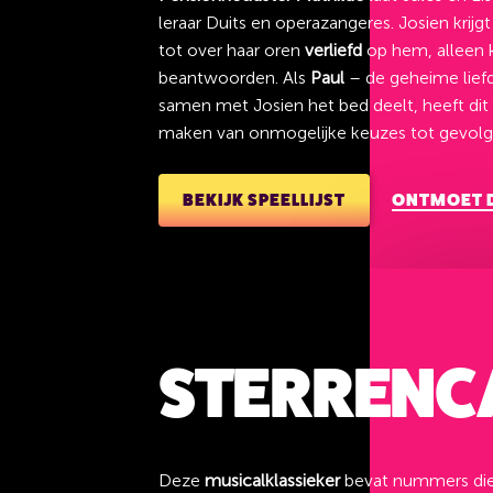
leraar Duits en operazangeres. Josien krijgt
tot over haar oren
verliefd
op hem, alleen ka
beantwoorden. Als
Paul
– de geheime liefd
samen met Josien het bed deelt, heeft di
maken van onmogelijke keuzes tot gevolg
BEKIJK SPEELLIJST
ONTMOET D
STERRENC
Deze
musicalklassieker
bevat nummers die i