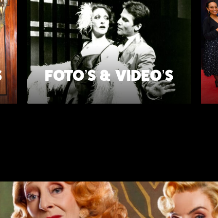
S
FOTO’S & VIDEO’S