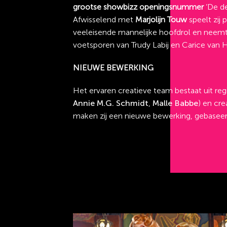
grootse showbizz openingsnummer
‘De de
Afwisselend met
Marjolijn Touw
speelt zij
veeleisende mannelijke hoofdrol en neemt
voetsporen van Trudy Labij en Carice van 
NIEUWE BEWERKING
Het ervaren creatieve team bestaat uit reg
Annie M.G. Schmidt
,
Malle Babbe
) en cre
maken zij een nieuwe bewerking, gebaseerd