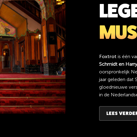
LEG
MUS
Foxtrot
is één v
Schmidt en Harry
oorspronkelijk N
jaar geleden dat 
gloednieuwe ver
in de Nederlands
LEES VERDE