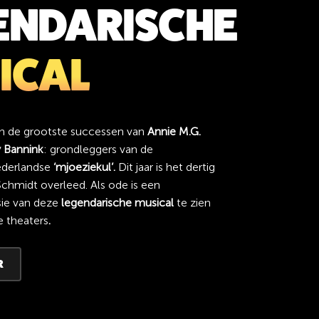
ENDARISCHE
ICAL
an de grootste successen van
Annie M.G.
 Bannink
: grondleggers van de
ederlandse
‘mjoeziekul’.
Dit jaar is het dertig
Schmidt overleed. Als ode is een
sie van deze
legendarische musical
te zien
e theaters
.
R